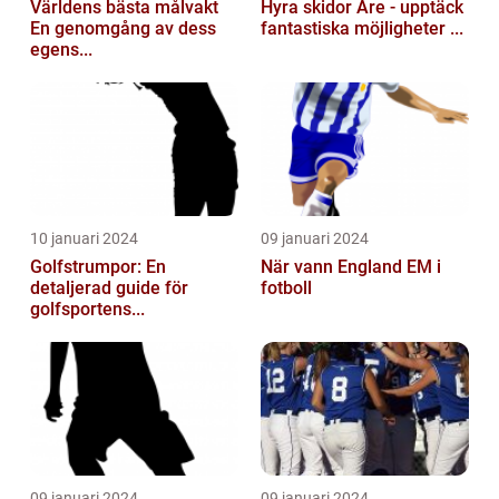
Världens bästa målvakt
Hyra skidor Åre - upptäck
En genomgång av dess
fantastiska möjligheter ...
egens...
10 januari 2024
09 januari 2024
Golfstrumpor: En
När vann England EM i
detaljerad guide för
fotboll
golfsportens...
09 januari 2024
09 januari 2024