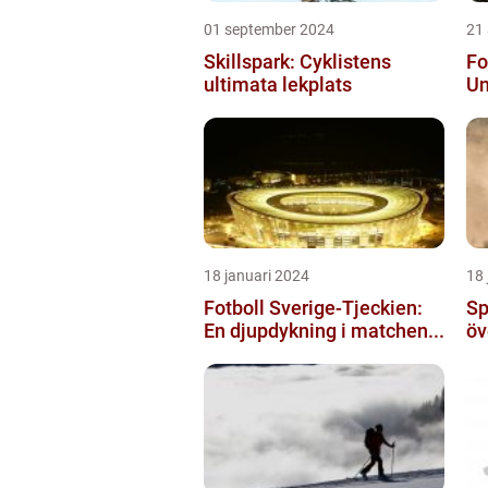
01 september 2024
21
Skillspark: Cyklistens
Fo
ultimata lekplats
Un
18 januari 2024
18 
Fotboll Sverige-Tjeckien:
Sp
En djupdykning i matchen...
öv