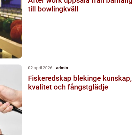
After work uppsala från barhäng
till bowlingkväll
02 april 2026
admin
Fiskeredskap blekinge kunskap,
kvalitet och fångstglädje