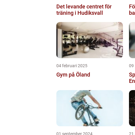
Det levande centret för
Fö
träning i Hudiksvall
ba
04 februari 2025
09
Gym på Öland
Sp
En
01 september 2024
21