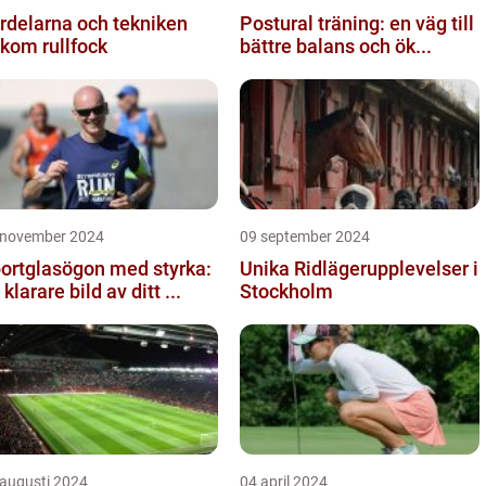
rdelarna och tekniken
Postural träning: en väg till
kom rullfock
bättre balans och ök...
 november 2024
09 september 2024
ortglasögon med styrka:
Unika Ridlägerupplevelser i
 klarare bild av ditt ...
Stockholm
 augusti 2024
04 april 2024