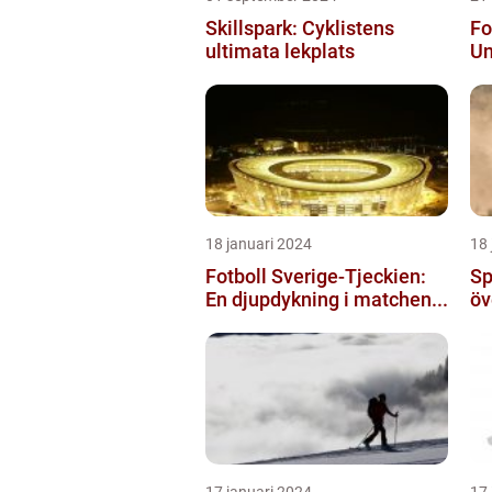
Skillspark: Cyklistens
Fo
ultimata lekplats
Un
18 januari 2024
18 
Fotboll Sverige-Tjeckien:
Sp
En djupdykning i matchen...
öv
17 januari 2024
17 