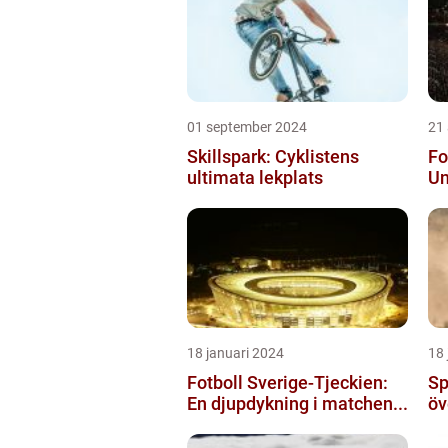
01 september 2024
21
Skillspark: Cyklistens
Fo
ultimata lekplats
Un
18 januari 2024
18 
Fotboll Sverige-Tjeckien:
Sp
En djupdykning i matchen...
öv