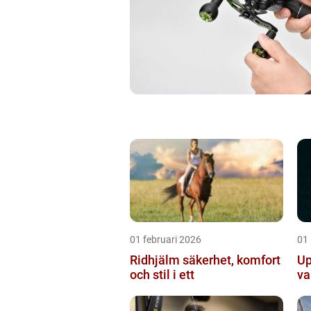
01 februari 2026
01
Ridhjälm säkerhet, komfort
Up
och stil i ett
va