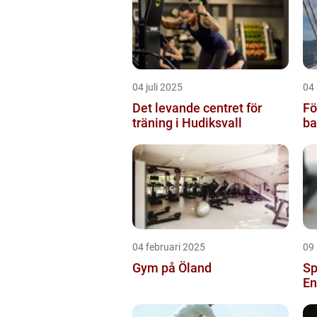
04 juli 2025
04
Det levande centret för
Fö
träning i Hudiksvall
ba
04 februari 2025
09
Gym på Öland
Sp
En