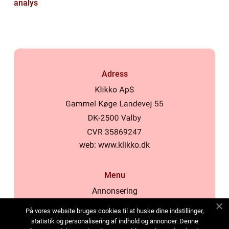
analys
Adress
web:
www.klikko.dk
Menu
Annonsering
Om oss
På vores website bruges cookies til at huske dine indstillinger,
Cookies
statistik og personalisering af indhold og annoncer. Denne