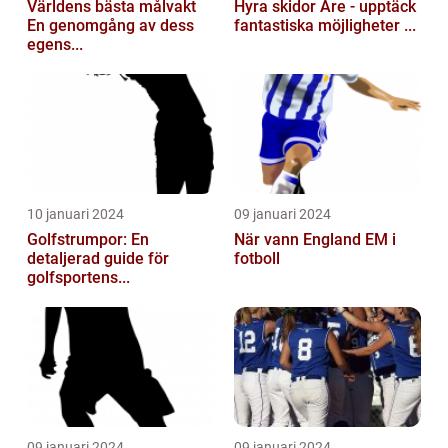
Världens bästa målvakt
Hyra skidor Åre - upptäck
En genomgång av dess
fantastiska möjligheter ...
egens...
10 januari 2024
09 januari 2024
Golfstrumpor: En
När vann England EM i
detaljerad guide för
fotboll
golfsportens...
09 januari 2024
09 januari 2024