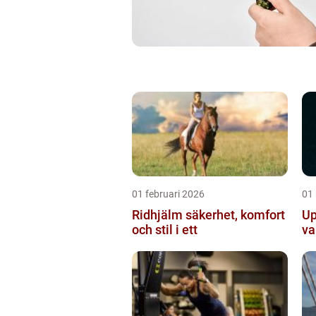
01 februari 2026
01
Ridhjälm säkerhet, komfort
Up
och stil i ett
va