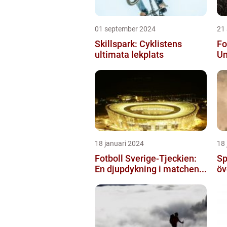
01 september 2024
21
Skillspark: Cyklistens
Fo
ultimata lekplats
Un
18 januari 2024
18 
Fotboll Sverige-Tjeckien:
Sp
En djupdykning i matchen...
öv