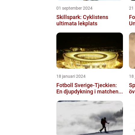
01 september 2024
21
Skillspark: Cyklistens
Fo
ultimata lekplats
Un
18 januari 2024
18 
Fotboll Sverige-Tjeckien:
Sp
En djupdykning i matchen...
öv