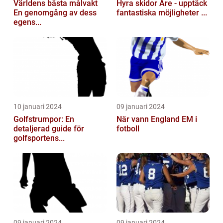
Världens bästa målvakt
Hyra skidor Åre - upptäck
En genomgång av dess
fantastiska möjligheter ...
egens...
10 januari 2024
09 januari 2024
Golfstrumpor: En
När vann England EM i
detaljerad guide för
fotboll
golfsportens...
09 januari 2024
09 januari 2024