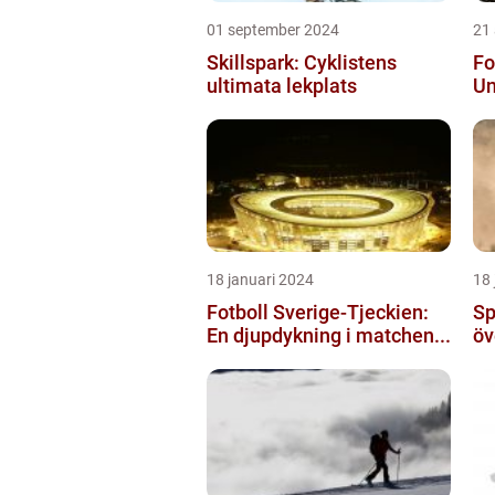
01 september 2024
21
Skillspark: Cyklistens
Fo
ultimata lekplats
Un
18 januari 2024
18 
Fotboll Sverige-Tjeckien:
Sp
En djupdykning i matchen...
öv