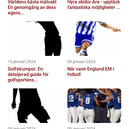
Världens bästa målvakt
Hyra skidor Åre - upptäck
En genomgång av dess
fantastiska möjligheter ...
egens...
10 januari 2024
09 januari 2024
Golfstrumpor: En
När vann England EM i
detaljerad guide för
fotboll
golfsportens...
09 januari 2024
09 januari 2024