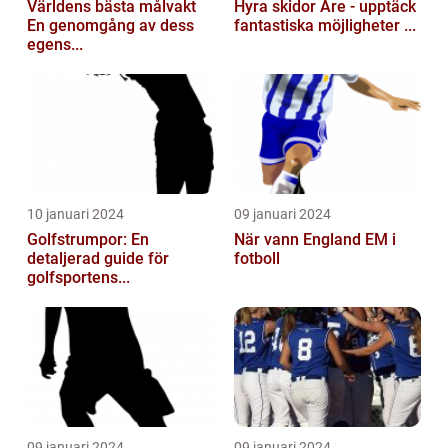
Världens bästa målvakt
Hyra skidor Åre - upptäck
En genomgång av dess
fantastiska möjligheter ...
egens...
10 januari 2024
09 januari 2024
Golfstrumpor: En
När vann England EM i
detaljerad guide för
fotboll
golfsportens...
09 januari 2024
09 januari 2024