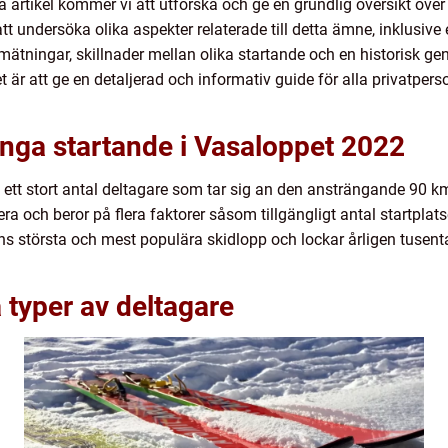
va artikel kommer vi att utforska och ge en grundlig översikt öv
t undersöka olika aspekter relaterade till detta ämne, inklusiv
a mätningar, skillnader mellan olika startande och en historisk
et är att ge en detaljerad och informativ guide för alla privatpers
ånga startande i Vasaloppet 2022
 ett stort antal deltagare som tar sig an den ansträngande 90 km
ra och beror på flera faktorer såsom tillgängligt antal startplats
ns största och mest populära skidlopp och lockar årligen tusenta
 typer av deltagare