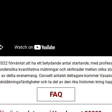
22 förväntat att ha ett betydande antal startande, med profes
 undersöka kvantitativa mätningar och skillnader mellan olika st
a av detta evenemang. Oavsett antalet deltagare kommer Vasaloppe
skidåkningsfärdigheter och ta del av den rika historien kring lop
FAQ