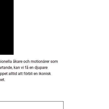
sionella åkare och motionärer som
artande, kan vi få en djupare
t alltid att förbli en ikonisk
pet.