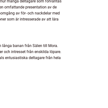
er hur många deltagare som förväntas
e en omfattande presentation av de
 genomgång av för- och nackdelar med
oner som är intresserade av att lära
 långa banan från Sälen till Mora.
er och intresset från enskilda löpare.
ls entusiastiska deltagare från hela