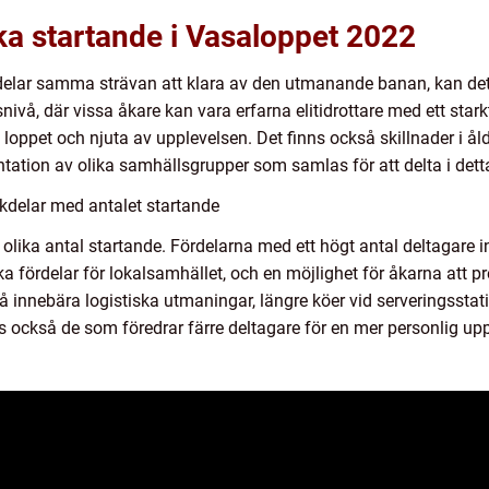
ika startande i Vasaloppet 2022
t delar samma strävan att klara av den utmanande banan, kan de
ivå, där vissa åkare kan vara erfarna elitidrottare med ett star
a loppet och njuta av upplevelsen. Det finns också skillnader i ål
entation av olika samhällsgrupper som samlas för att delta i dett
kdelar med antalet startande
 olika antal startande. Fördelarna med ett högt antal deltagare
fördelar för lokalsamhället, och en möjlighet för åkarna att pr
 innebära logistiska utmaningar, längre köer vid serveringsstat
s också de som föredrar färre deltagare för en mer personlig up