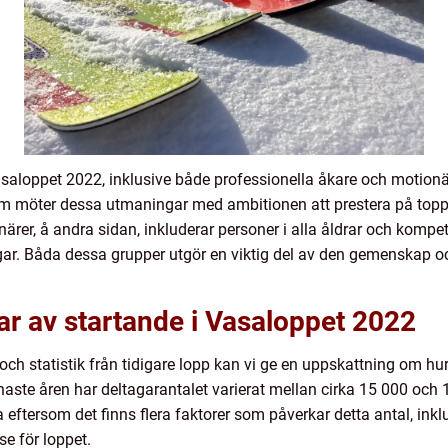
Vasaloppet 2022, inklusive både professionella åkare och motionä
som möter dessa utmaningar med ambitionen att prestera på topp
onärer, å andra sidan, inkluderar personer i alla åldrar och kompe
gar. Båda dessa grupper utgör en viktig del av den gemenskap 
ar av startande i Vasaloppet 2022
och statistik från tidigare lopp kan vi ge en uppskattning om 
aste åren har deltagarantalet varierat mellan cirka 15 000 och 16
a eftersom det finns flera faktorer som påverkar detta antal, inklu
e för loppet.