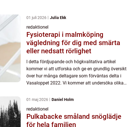
01 juli 2026
Julia Ekk
redaktionel
Fysioterapi i malmköping
vägledning för dig med smärta
eller nedsatt rörlighet
I detta fördjupande och högkvalitativa artikel
kommer vi att utforska och ge en grundlig översikt
över hur många deltagare som förväntas delta i
Vasaloppet 2022. Vi kommer att undersöka olika
aspekter relaterade till detta ämne, inklusive en
omfattan...
01 maj 2026
Daniel Holm
redaktionel
Pulkabacke småland snöglädje
för hela familjen