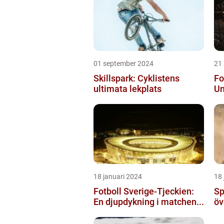
01 september 2024
21
Skillspark: Cyklistens
Fo
ultimata lekplats
Un
18 januari 2024
18 
Fotboll Sverige-Tjeckien:
Sp
En djupdykning i matchen...
öv