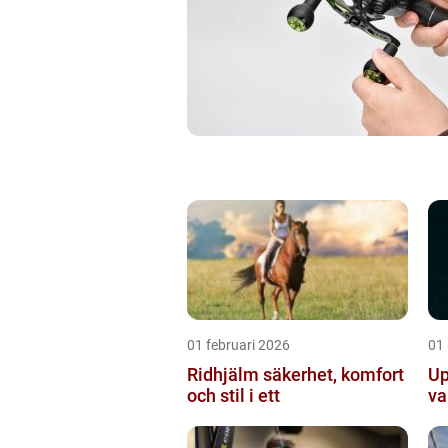
01 februari 2026
01
Ridhjälm säkerhet, komfort
Up
och stil i ett
va