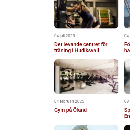
04 juli 2025
04
Det levande centret för
Fö
träning i Hudiksvall
ba
04 februari 2025
09
Gym på Öland
Sp
En