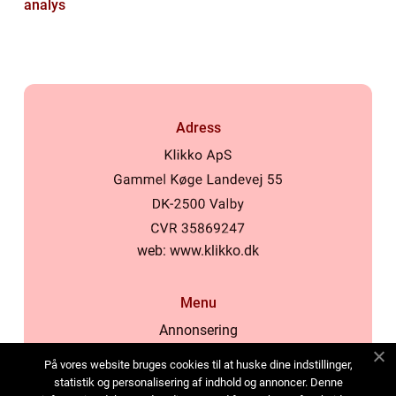
analys
Adress
web:
www.klikko.dk
Menu
Annonsering
Om oss
På vores website bruges cookies til at huske dine indstillinger,
Cookies
statistik og personalisering af indhold og annoncer. Denne