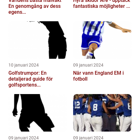
Världens bästa målvakt
Hyra skidor Åre - upptäck
En genomgång av dess
fantastiska möjligheter ...
egens...
10 januari 2024
09 januari 2024
Golfstrumpor: En
När vann England EM i
detaljerad guide för
fotboll
golfsportens...
09 januari 2024
09 januari 2024