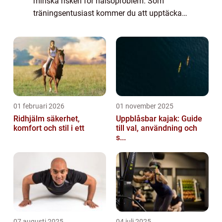
minska risken för hälsoproblem. Som
träningsentusiast kommer du att upptäcka
att gym i Lund erbjuder ett brett ...
01 februari 2026
01 november 2025
Ridhjälm säkerhet,
Uppblåsbar kajak: Guide
komfort och stil i ett
till val, användning och
s...
07 augusti 2025
04 juli 2025