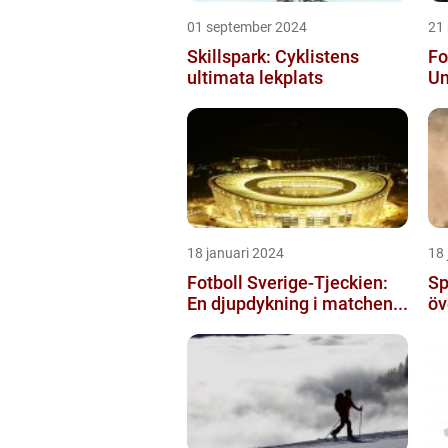
01 september 2024
21
Skillspark: Cyklistens
Fo
ultimata lekplats
Un
18 januari 2024
18 
Fotboll Sverige-Tjeckien:
Sp
En djupdykning i matchen...
öv