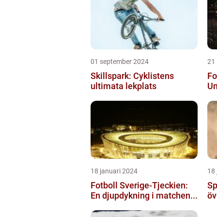
01 september 2024
21
Skillspark: Cyklistens
Fo
ultimata lekplats
Un
18 januari 2024
18 
Fotboll Sverige-Tjeckien:
Sp
En djupdykning i matchen...
öv