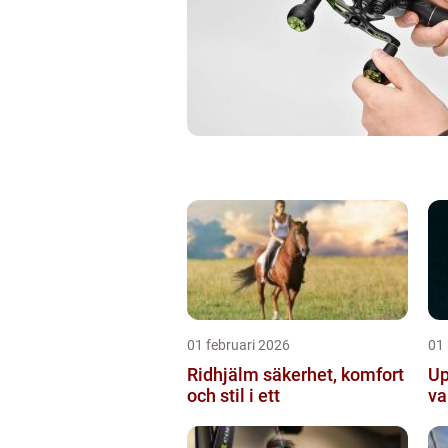
01 februari 2026
01
Ridhjälm säkerhet, komfort
Up
och stil i ett
va