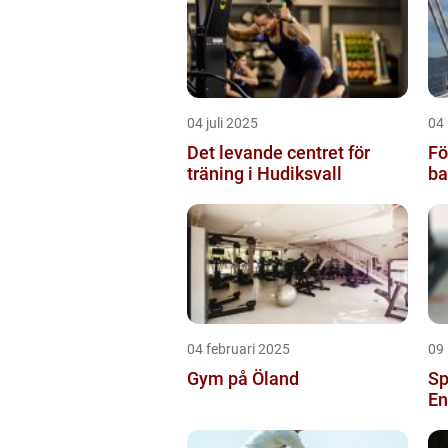
04 juli 2025
04
Det levande centret för
Fö
träning i Hudiksvall
ba
04 februari 2025
09
Gym på Öland
Sp
En