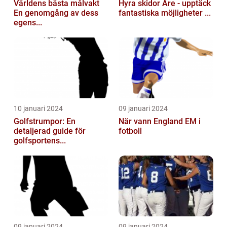
Världens bästa målvakt
Hyra skidor Åre - upptäck
En genomgång av dess
fantastiska möjligheter ...
egens...
10 januari 2024
09 januari 2024
Golfstrumpor: En
När vann England EM i
detaljerad guide för
fotboll
golfsportens...
09 januari 2024
09 januari 2024