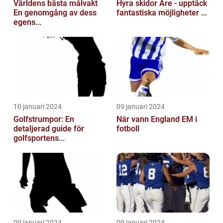
Världens bästa målvakt
Hyra skidor Åre - upptäck
En genomgång av dess
fantastiska möjligheter ...
egens...
10 januari 2024
09 januari 2024
Golfstrumpor: En
När vann England EM i
detaljerad guide för
fotboll
golfsportens...
09 januari 2024
09 januari 2024