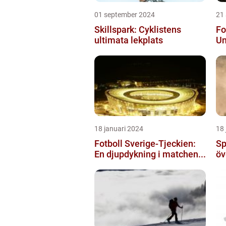
01 september 2024
21
Skillspark: Cyklistens
Fo
ultimata lekplats
Un
18 januari 2024
18 
Fotboll Sverige-Tjeckien:
Sp
En djupdykning i matchen...
öv