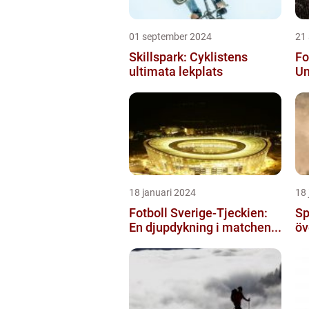
01 september 2024
21
Skillspark: Cyklistens
Fo
ultimata lekplats
Un
18 januari 2024
18 
Fotboll Sverige-Tjeckien:
Sp
En djupdykning i matchen...
öv