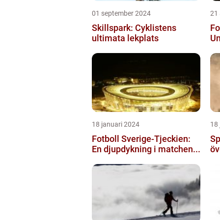
01 september 2024
21
Skillspark: Cyklistens
Fo
ultimata lekplats
Un
18 januari 2024
18 
Fotboll Sverige-Tjeckien:
Sp
En djupdykning i matchen...
öv