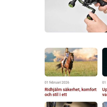
01 februari 2026
01
Ridhjälm säkerhet, komfort
Up
och stil i ett
va