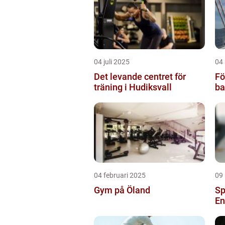
04 juli 2025
04
Det levande centret för
Fö
träning i Hudiksvall
ba
04 februari 2025
09
Gym på Öland
Sp
En